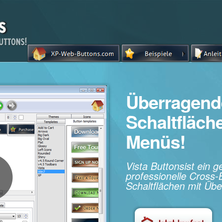
Überragend
Schaltfläc
Menüs!
Vista Buttonsist ein 
professionelle Cros
Schaltflächen mit Übe