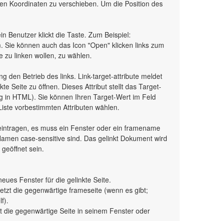
ven Koordinaten zu verschieben. Um die Position des
ein Benutzer klickt die Taste. Zum Beispiel:
. Sie können auch das Icon "Open" klicken links zum
ie zu linken wollen, zu wählen.
g den Betrieb des links. Link-target-attribute meldet
e Seite zu öffnen. Dieses Attribut stellt das Target-
tag in HTML). Sie können Ihren Target-Wert im Feld
Liste vorbestimmten Attributen wählen.
eintragen, es muss ein Fenster oder ein framename
Namen case-sensitive sind. Das gelinkt Dokument wird
geöffnet sein.
neues Fenster für die gelinkte Seite.
setzt die gegenwärtige frameseite (wenn es gibt;
f).
tzt die gegenwärtige Seite in seinem Fenster oder