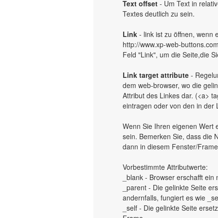
Text offset
- Um Text in relati
Textes deutlich zu sein.
Link
- link ist zu öffnen, wenn 
http://www.xp-web-buttons.com
Feld "Link", um die Seite,die S
Link target attribute
- Regelun
dem web-browser, wo die gelinkt
Attribut des Linkes dar. (<a> 
eintragen oder von den in der 
Wenn Sie Ihren eigenen Wert 
sein. Bemerken Sie, dass die 
dann in diesem Fenster/Frame 
Vorbestimmte Attributwerte:
_blank - Browser erschafft ein 
_parent - Die gelinkte Seite er
andernfalls, fungiert es wie _sel
_self - Die gelinkte Seite erse