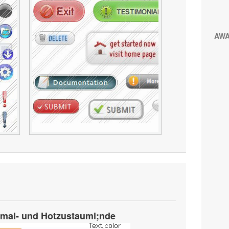
AW
rmal- und Hotzustauml;nde