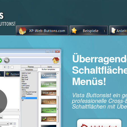
Überragend
Schaltfläc
Menüs!
Vista Buttonsist ein 
professionelle Cros
Schaltflächen mit Übe