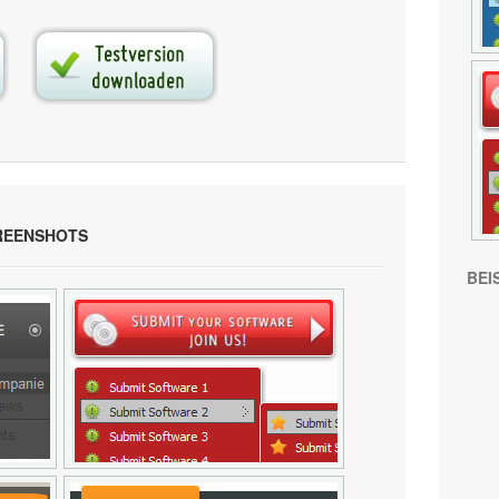
REENSHOTS
BEI