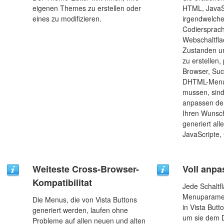
eigenen Themes zu erstellen oder
HTML, JavaS
eines zu modifizieren.
irgendwelch
Codiersprac
Webschaltfl
Zustanden u
zu erstellen,
Browser, Su
DHTML-Menus.
mussen, sind
anpassen der
Ihren Wunsch
generiert all
JavaScripte,
Weiteste Cross-Browser-
Voll anpa
Kompatibilitat
Jede Schaltf
Menuparamet
Die Menus, die von Vista Buttons
in Vista But
generiert werden, laufen ohne
um sie dem D
Probleme auf allen neuen und alten