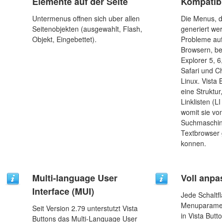
Elemente auf der Seite
Kompatibi
Untermenus offnen sich uber allen
Die Menus, d
Seitenobjekten (ausgewahlt, Flash,
generiert we
Objekt, Eingebettet).
Probleme auf
Browsern, bee
Explorer 5, 6
Safari und 
Linux. Vista
eine Struktur
Linklisten (L
womit sie vo
Suchmaschin
Textbrowser
konnen.
Multi-language User
Voll anpa
Interface (MUI)
Jede Schaltf
Menuparamet
Seit Version 2.79 unterstutzt Vista
in Vista But
Buttons das Multi-Language User