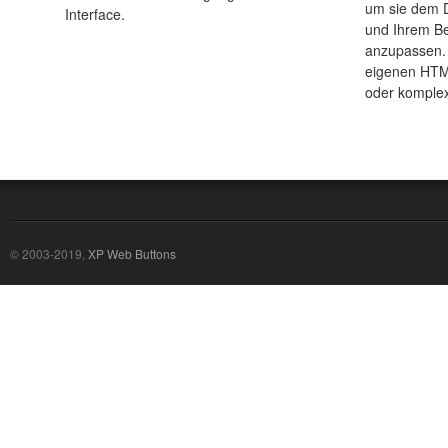
um sie dem D
Interface.
und Ihrem Be
anzupassen. 
eigenen HTM
oder komplex
© 2003-2019,
XP Web Buttons