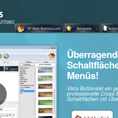
Überragend
Schaltfläc
Menüs!
Vista Buttonsist ein 
professionelle Cros
Schaltflächen mit Übe