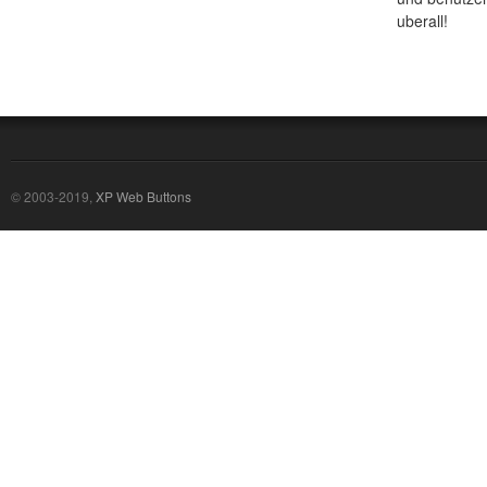
uberall!
© 2003-2019,
XP Web Buttons