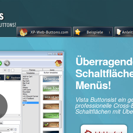
Überragend
Schaltfläc
Menüs!
Vista Buttonsist ein 
professionelle Cros
Schaltflächen mit Übe