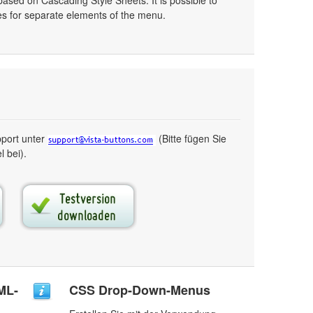
ased on Cascading Style Sheets. It is possible to
les for separate elements of the menu.
pport unter
(Bitte fügen Sie
 bei).
ML-
CSS Drop-Down-Menus