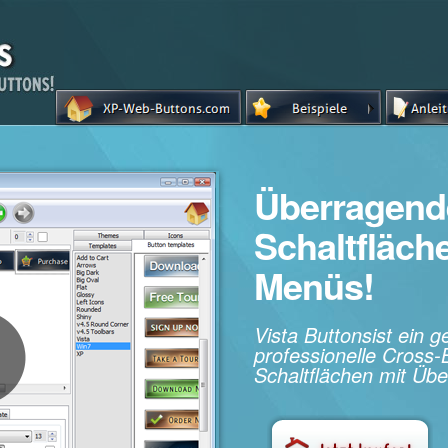
Überragend
Schaltfläc
Menüs!
Vista Buttonsist ein 
professionelle Cros
Schaltflächen mit Übe