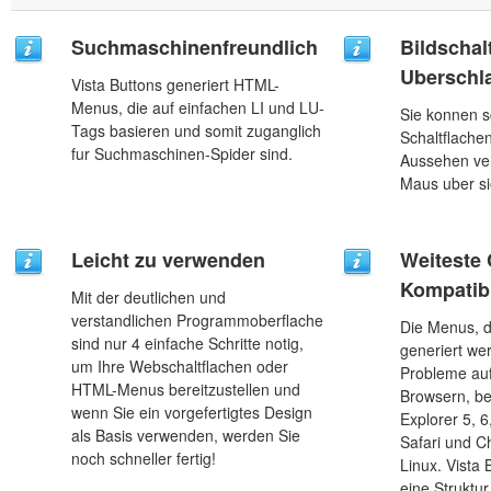
Suchmaschinenfreundlich
Bildschal
Uberschl
Vista Buttons generiert HTML-
Menus, die auf einfachen LI und LU-
Sie konnen 
Tags basieren und somit zuganglich
Schaltflachen
fur Suchmaschinen-Spider sind.
Aussehen ver
Maus uber si
Leicht zu verwenden
Weiteste
Kompatibi
Mit der deutlichen und
verstandlichen Programmoberflache
Die Menus, d
sind nur 4 einfache Schritte notig,
generiert we
um Ihre Webschaltflachen oder
Probleme auf
HTML-Menus bereitzustellen und
Browsern, bee
wenn Sie ein vorgefertigtes Design
Explorer 5, 6
als Basis verwenden, werden Sie
Safari und 
noch schneller fertig!
Linux. Vista
eine Struktur