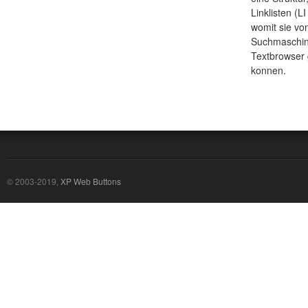
Linklisten (L
womit sie vo
Suchmaschin
Textbrowser
konnen.
© 2003-2019,
XP Web Buttons