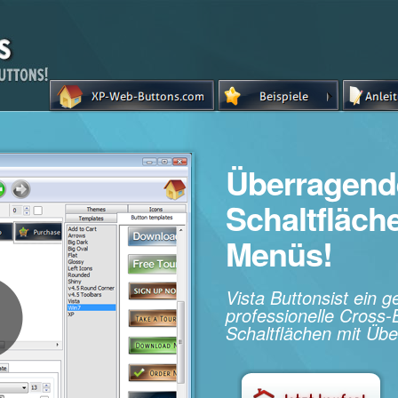
Überragend
Schaltfläc
Menüs!
Vista Buttonsist ein 
professionelle Cros
Schaltflächen mit Übe