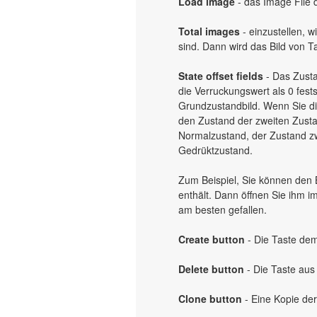
Load image
- das Image File 
Total images
- einzustellen, w
sind. Dann wird das Bild von Ta
State offset fields
- Das Zusta
die Verruckungswert als 0 fes
Grundzustandbild. Wenn Sie di
den Zustand der zweiten Zustan
Normalzustand, der Zustand zwe
Gedrüktzustand.
Zum Beispiel, Sie können den B
enthält. Dann öffnen Sie ihm 
am besten gefallen.
Create button
- Die Taste de
Delete button
- Die Taste au
Clone button
- Eine Kopie de