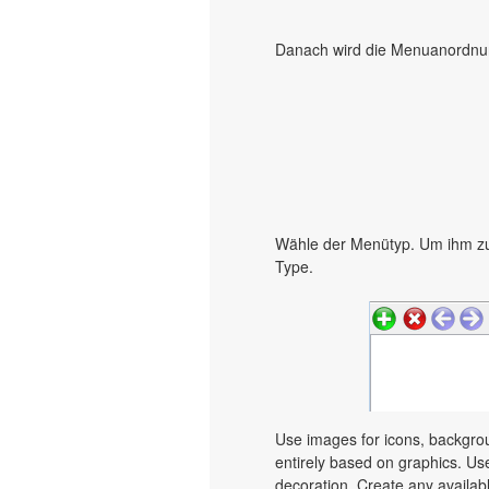
Danach wird die Menuanordnung
Wähle der Menütyp. Um ihm zu
Type.
Use images for icons, backgro
entirely based on graphics. Use
decoration. Create any availab