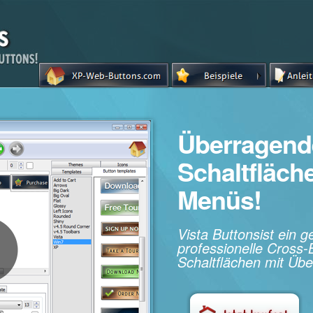
Überragend
Schaltfläc
Menüs!
Vista Buttonsist ein 
professionelle Cros
Schaltflächen mit Übe