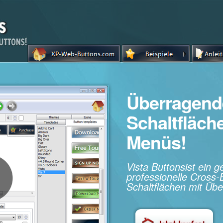
Überragend
Schaltfläc
Menüs!
Vista Buttonsist ein 
professionelle Cros
Schaltflächen mit Übe