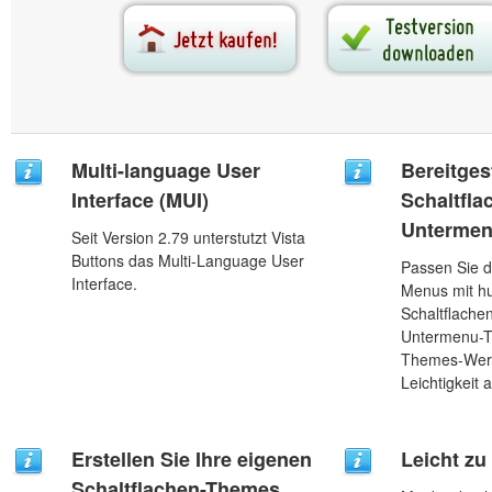
Multi-language User
Bereitgest
Interface (MUI)
Schaltfla
Unterme
Seit Version 2.79 unterstutzt Vista
Buttons das Multi-Language User
Passen Sie 
Interface.
Menus mit hu
Schaltflache
Untermenu-T
Themes-Werk
Leichtigkeit 
Erstellen Sie Ihre eigenen
Leicht z
Schaltflachen-Themes