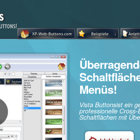
Überragend
Schaltfläc
Menüs!
Vista Buttonsist ein 
professionelle Cros
Schaltflächen mit Übe