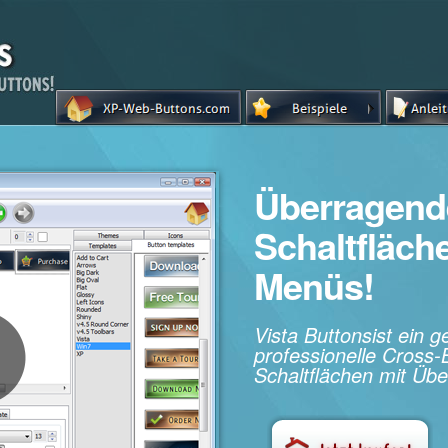
Überragend
Schaltfläc
Menüs!
Vista Buttonsist ein 
professionelle Cros
Schaltflächen mit Übe