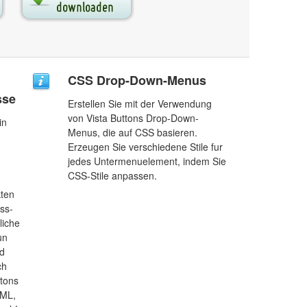
CSS Drop-Down-Menus
sse
Erstellen Sie mit der Verwendung
von Vista Buttons Drop-Down-
in
Menus, die auf CSS basieren.
Erzeugen Sie verschiedene Stile fur
jedes Untermenuelement, indem Sie
CSS-Stile anpassen.
kten
oss-
liche
un
nd
ch
tons
TML,