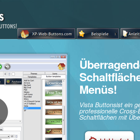
Überragend
Schaltfläc
Menüs!
Vista Buttonsist ein 
professionelle Cros
Schaltflächen mit Übe