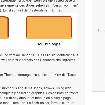
 Tasteränder ist 3. Aber wenn Sie die Tastegrösse um
ige elemente des Bildes sehen sich "verschwommen"
. Es ist so, weil der Tasterahmen nicht ist.
BEI
 und vertikal Ränder 10. Das Bild siet deutlicher aus.
weil er jetzt innerhalb des Randbereichs ist(rectes
 um Themaänderungen zu speichern. Klick die Taste
 submenus and items, icons, arrows. Using web
ompletely based on graphics. Design both horizontal
nus with any amount of menus on a single page.
menu item - be it a flash-object, form, picture, or